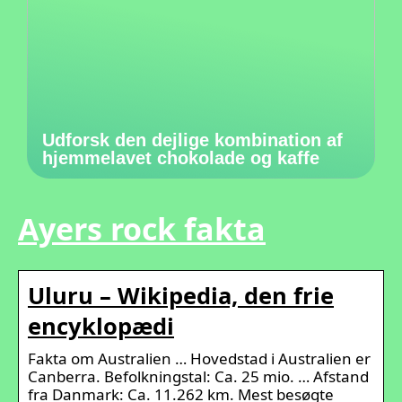
Udforsk den dejlige kombination af
hjemmelavet chokolade og kaffe
Ayers rock fakta
Uluru – Wikipedia, den frie
encyklopædi
Fakta om Australien … Hovedstad i Australien er
Canberra. Befolkningstal: Ca. 25 mio. … Afstand
fra Danmark: Ca. 11.262 km. Mest besøgte