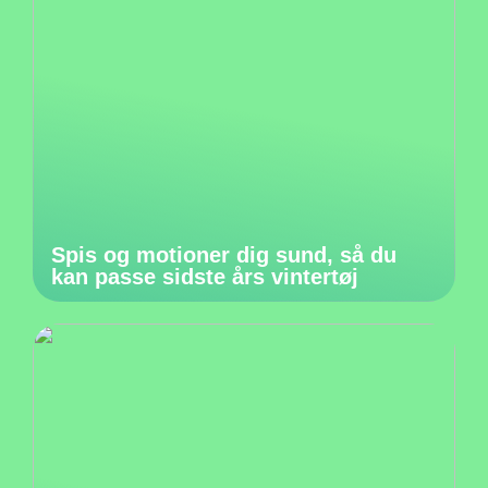
Spis og motioner dig sund, så du
kan passe sidste års vintertøj