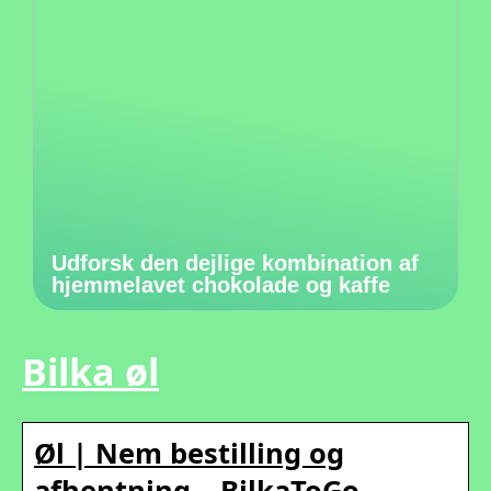
Udforsk den dejlige kombination af
hjemmelavet chokolade og kaffe
Bilka øl
Øl | Nem bestilling og
afhentning – BilkaToGo