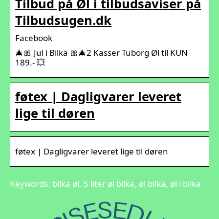
Tilbud på Øl i tilbudsaviser på
Tilbudsugen.dk
Facebook
🎄🎀 Jul i Bilka 🎀🎄2 Kasser Tuborg Øl til KUN
189.- 💥
føtex | Dagligvarer leveret
lige til døren
føtex | Dagligvarer leveret lige til døren
Keywords: bilka øl, 5 liter øl bilka, øl bilka, øl i bilka