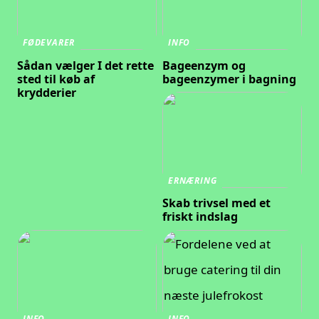
FØDEVARER
INFO
Sådan vælger I det rette
Bageenzym og
sted til køb af
bageenzymer i bagning
krydderier
ERNÆRING
Skab trivsel med et
friskt indslag
INFO
INFO