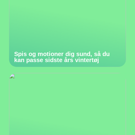
Spis og motioner dig sund, så du
kan passe sidste års vintertøj