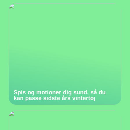
Spis og motioner dig sund, så du
kan passe sidste års vintertøj