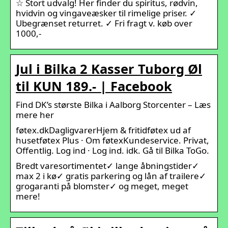
☆ Stort udvalg! Her finder du spiritus, rødvin,
hvidvin og vingaveæsker til rimelige priser. ✓
Ubegrænset returret. ✓ Fri fragt v. køb over
1000,-
Jul i Bilka 2 Kasser Tuborg Øl
til KUN 189.- | Facebook
Find DK’s største Bilka i Aalborg Storcenter – Læs
mere her
føtex.dkDagligvarerHjem & fritidføtex ud af
husetføtex Plus · Om føtexKundeservice. Privat,
Offentlig. Log ind · Log ind. idk. Gå til Bilka ToGo.
Bredt varesortimentet✓ lange åbningstider✓
max 2 i kø✓ gratis parkering og lån af trailere✓
grogaranti på blomster✓ og meget, meget
mere!