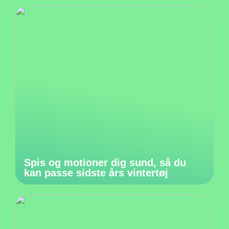
Spis og motioner dig sund, så du
kan passe sidste års vintertøj