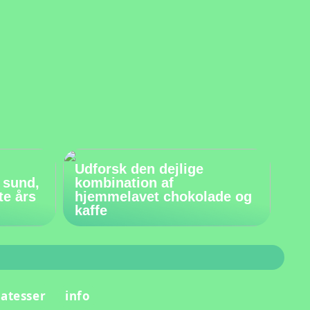
Udforsk den dejlige
 sund,
kombination af
te års
hjemmelavet chokolade og
kaffe
katesser
info