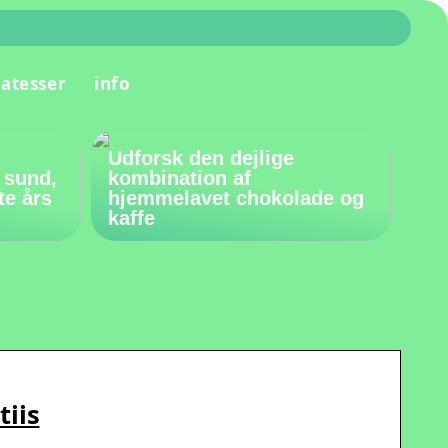
katesser
info
Udforsk den dejlige
 sund,
kombination af
te års
hjemmelavet chokolade og
kaffe
tiis