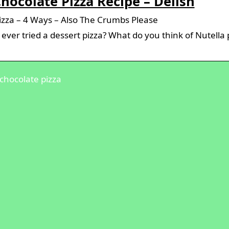
hocolate Pizza Recipe – Delish
izza – 4 Ways – Also The Crumbs Please
ever tried a dessert pizza? What do you think of Nutella 
chocolate pizza