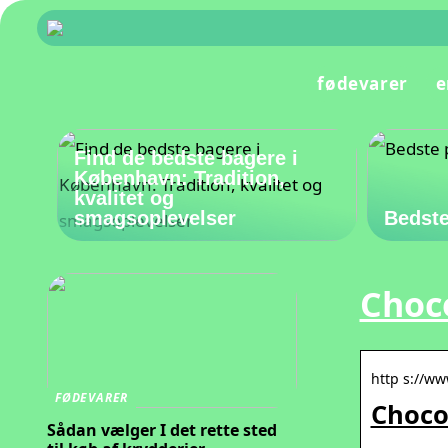
fødevarer
e
Find de bedste bagere i
København: Tradition,
kvalitet og
smagsoplevelser
Bedste
Choco
http s://w
FØDEVARER
Chocol
Sådan vælger I det rette sted