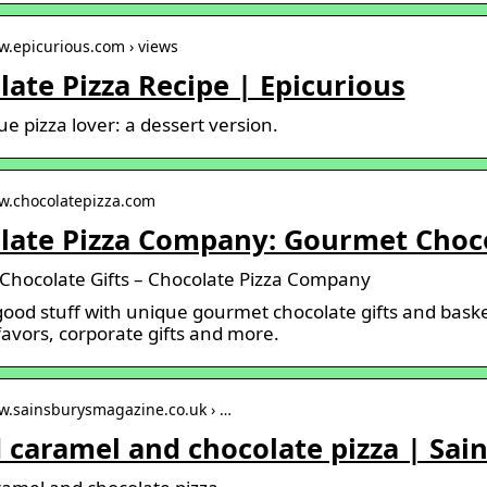
w.epicurious.com › views
ate Pizza Recipe | Epicurious
ue pizza lover: a dessert version.
ww.chocolatepizza.com
late Pizza Company: Gourmet Choco
hocolate Gifts – Chocolate Pizza Company
good stuff with unique gourmet chocolate gifts and bask
avors, corporate gifts and more.
ww.sainsburysmagazine.co.uk › …
d caramel and chocolate pizza | Sa