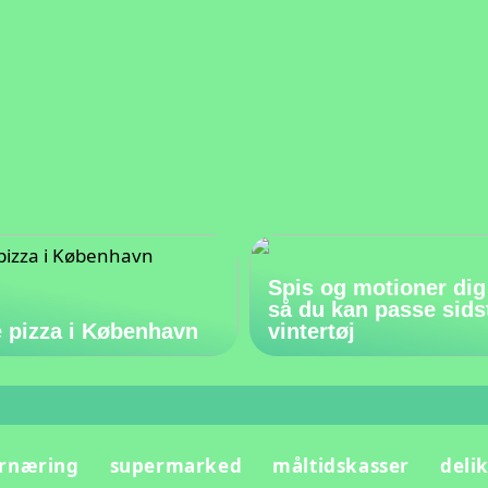
Spis og motioner dig
så du kan passe sids
 pizza i København
vintertøj
rnæring
supermarked
måltidskasser
deli