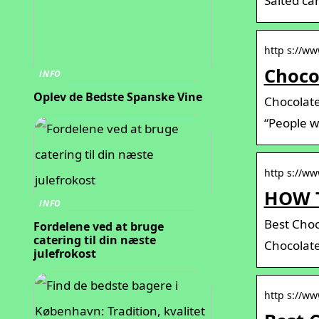
Salted ca
http s://w
Choco
INFO
Oplev de Bedste Spanske Vine
Chocolate
“People wh
http s://w
HOW T
INFO
Best Choc
Fordelene ved at bruge
catering til din næste
Chocolate
julefrokost
http s://ww