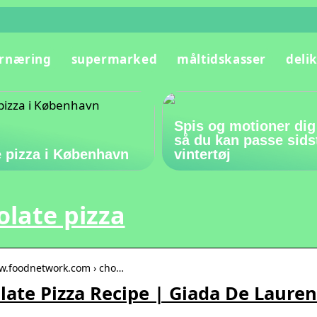
rnæring
supermarked
måltidskasser
deli
Spis og motioner dig
så du kan passe sids
 pizza i København
vintertøj
late pizza
ww.foodnetwork.com › cho…
ate Pizza Recipe | Giada De Lauren