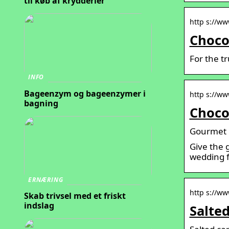
til køb af krydderier
http s://ww
Chocol
For the tr
INFO
Bageenzym og bageenzymer i
http s://w
bagning
Choco
Gourmet C
Give the 
wedding f
ERNÆRING
http s://w
Skab trivsel med et friskt
indslag
Salte