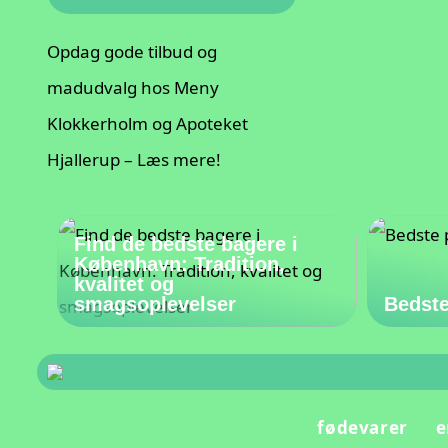
Opdag gode tilbud og
madudvalg hos Meny
Klokkerholm og Apoteket
Hjallerup – Læs mere!
Find de bedste bagere i
København: Tradition,
kvalitet og
smagsoplevelser
Bedste
fødevarer
e