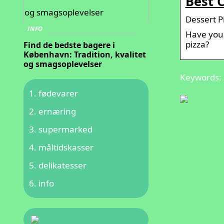
Best C
Dessert P
INFO
Have you 
pizza?
Find de bedste bagere i
København: Tradition, kvalitet
og smagsoplevelser
Keywords: 
fødevarer
ernæring
supermarked
måltidskasser
delikatesser
info