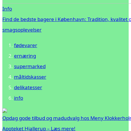
Info
Find de bedste bagere i København: Tradition, kvalitet 
smagsoplevelser
fødevarer
ernæring
supermarked
måltidskasser
delikatesser
info
Opdag gode tilbud og madudvalg hos Meny Klokkerhol
Apoteket Hjallerup – Læs mere!