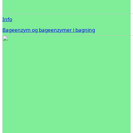
Info
Bageenzym og bageenzymer i bagning