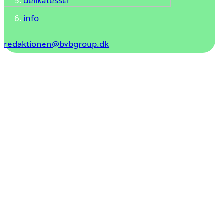
delikatesser
info
redaktionen@bvbgroup.dk