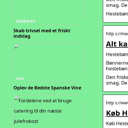
smag. De 
Hestebøn
ERNÆRING
Skab trivsel med et friskt
http s://m
indslag
Alt k
Hestebønn
Bønnerne 
hestebønn
Den frisk
INFO
smag. De 
Oplev de Bedste Spanske Vine
http s://w
Køb H
Køb Heste