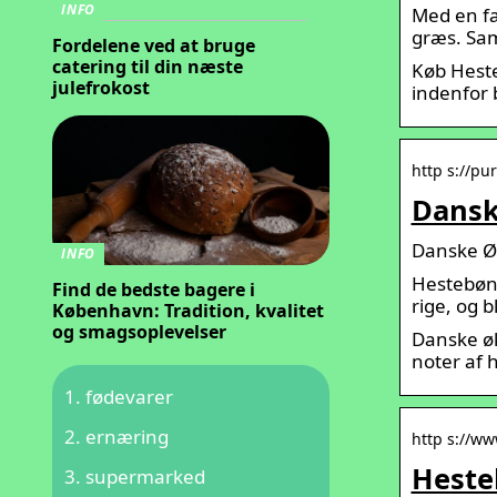
INFO
Med en fa
græs. Sam
Fordelene ved at bruge
catering til din næste
Køb Heste
julefrokost
indenfor b
http s://pu
Dansk
Danske Ø
INFO
Hestebønn
Find de bedste bagere i
rige, og b
København: Tradition, kvalitet
og smagsoplevelser
Danske øk
noter af 
fødevarer
ernæring
http s://w
Heste
supermarked