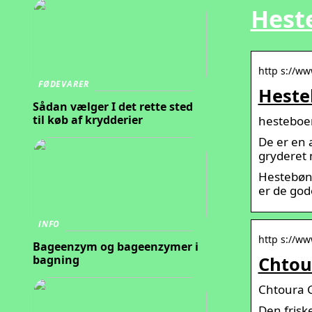
Hest
http s://ww
FØDEVARER
Heste
Sådan vælger I det rette sted
til køb af krydderier
hesteboen
De er en 
gryderet 
Hestebønn
er de god
INFO
http s://w
Bageenzym og bageenzymer i
bagning
Chtou
Chtoura 
Den frisk