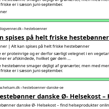
friske er i sæson juni-september.
ner
adogvenner.dk › hesteboenner
an spises på helt friske hestebønn
er | Alt kan spises på helt friske hestebønner
er proteinrige og er derfor særligt velegnet i en vegetari
er er afskindede, hvilket gør dem …
e hestebønne smager dejligt af grønærter, men med mere
friske er i sæson juni-september.
ww.helsam.dk › hesteboenner-danske-oe
estebønner danske Ø- Helsekost –
bønner danske Ø- Helsekost – find helseprodukter onlin