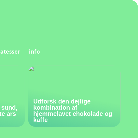
katesser
info
Udforsk den dejlige
 sund,
kombination af
te års
hjemmelavet chokolade og
kaffe