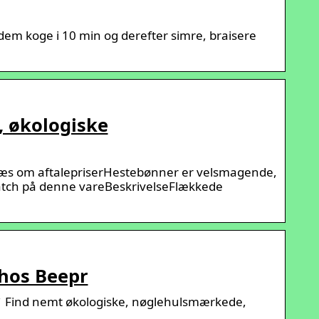
em koge i 10 min og derefter simre, braisere
, økologiske
 | Læs om aftalepriserHestebønner er velsmagende,
match på denne vareBeskrivelseFlækkede
 hos Beepr
 ✓ Find nemt økologiske, nøglehulsmærkede,