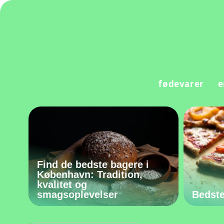
fødevarer
e
Find de bedste bagere i
København: Tradition,
kvalitet og
smagsoplevelser
Bedste