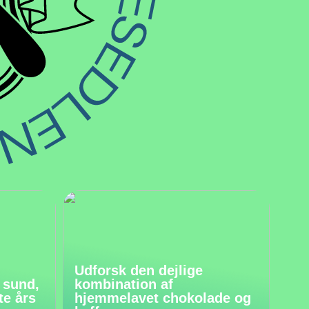
Udforsk den dejlige
 sund,
kombination af
te års
hjemmelavet chokolade og