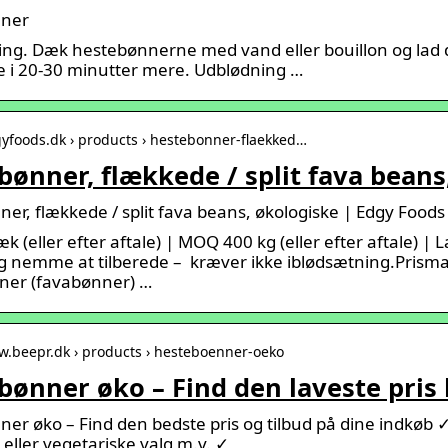
ner
ing. Dæk hestebønnerne med vand eller bouillon og lad d
ge i 20-30 minutter mere. Udblødning …
gyfoods.dk › products › hestebonner-flaekked…
bønner, flækkede / split fava beans
er, flækkede / split fava beans, økologiske | Edgy Foods
æk (eller efter aftale) | MOQ 400 kg (eller efter aftale)
og nemme at tilberede – kræver ikke iblødsætning.Pris
ner (favabønner) …
w.beepr.dk › products › hesteboenner-oeko
bønner øko – Find den laveste pris
er øko – Find den bedste pris og tilbud på dine indkøb
eller vegetariske valg m.v. ✓