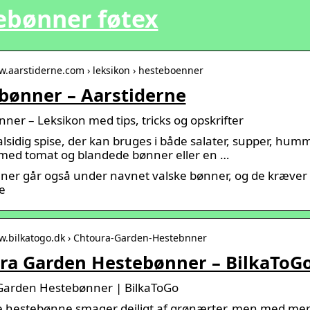
ebønner føtex
w.aarstiderne.com › leksikon › hesteboenner
bønner – Aarstiderne
ner – Leksikon med tips, tricks og opskrifter
alsidig spise, der kan bruges i både salater, supper, hu
med tomat og blandede bønner eller en …
er går også under navnet valske bønner, og de kræver lii
e
ww.bilkatogo.dk › Chtoura-Garden-Hestebnner
ra Garden Hestebønner – BilkaToG
Garden Hestebønner | BilkaToGo
e hestebønne smager dejligt af grønærter, men med mere