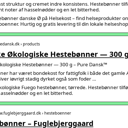
st struktur og cremet indre konsistens. Hestebønner t
t noter af hasselnødder og en let bitterhed.
bønner danske Ø på Helsekost – find helseprodukter onli
oenner. Hurtig og gratis levering til din lokale helseshop
redansk.dk › products
e Økologiske Hestebønner — 300 g
kologiske Hestebønner — 300 g – Pure Dansk™
er har været bondekost for fattigfolk i både det gaml
liver iøvrigt stadig dyrket også som foder …
ologiske Fuego hestebønner, tørrede. Hestebønner til
hasselnødder og en let bitterhed.
ww.fuglebjerggaard.dk › hesteboenner
bønner – Fuglebjerggaard