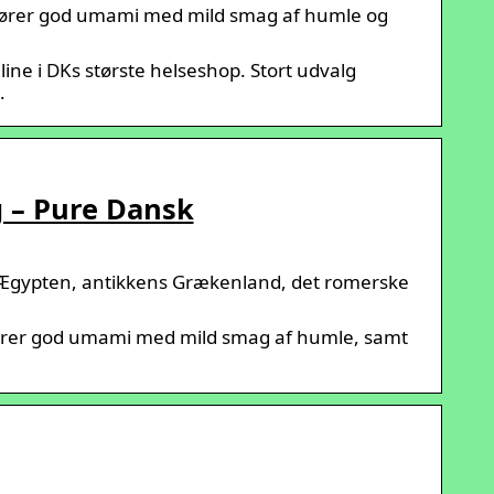
ilfører god umami med mild smag af humle og
ne i DKs største helseshop. Stort udvalg
.
 – Pure Dansk
e Ægypten, antikkens Grækenland, det romerske
fører god umami med mild smag af humle, samt