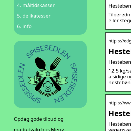
måltidskasser
Hestebøn
Tilberedn
delikatesser
eller ste
info
http s://ed
Heste
Hestebønn
12,5 kg/s
alsidige 
hestebøn
http s://ww
Heste
Opdag gode tilbud og
Hestebønn
madudvalg hos Meny
veganske 