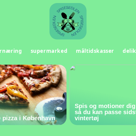
rnæring
supermarked
måltidskasser
deli
Spis og motioner dig
så du kan passe sids
 pizza i København
vintertøj