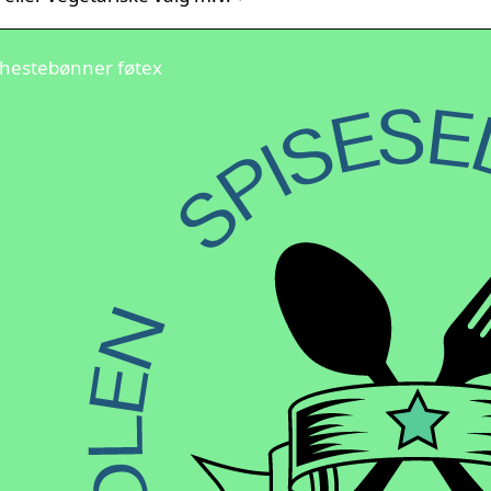
hestebønner føtex