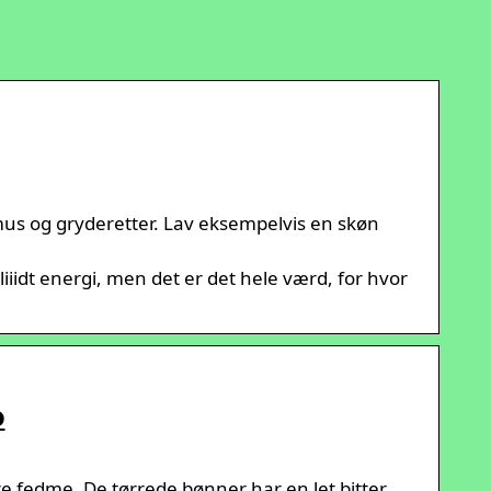
mmus og gryderetter. Lav eksempelvis en skøn
idt energi, men det er det hele værd, for hvor
o
 fedme. De tørrede bønner har en let bitter