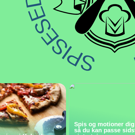
Spis og motioner dig
så du kan passe sids