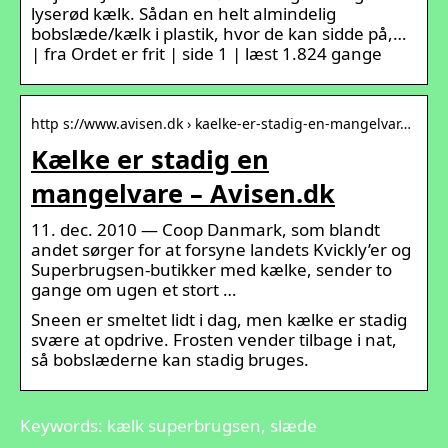
lyserød kælk. Sådan en helt almindelig
bobslæde/kælk i plastik, hvor de kan sidde på,…
| fra Ordet er frit | side 1 | læst 1.824 gange
http s://www.avisen.dk › kaelke-er-stadig-en-mangelvar…
Kælke er stadig en
mangelvare – Avisen.dk
11. dec. 2010 — Coop Danmark, som blandt
andet sørger for at forsyne landets Kvickly’er og
Superbrugsen-butikker med kælke, sender to
gange om ugen et stort …
Sneen er smeltet lidt i dag, men kælke er stadig
svære at opdrive. Frosten vender tilbage i nat,
så bobslæderne kan stadig bruges.
Keywords: kælk superbrugsen, slæde