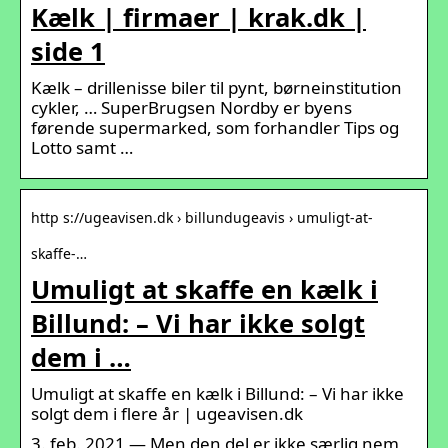
Kælk | firmaer | krak.dk |
side 1
Kælk – drillenisse biler til pynt, børneinstitution
cykler, … SuperBrugsen Nordby er byens
førende supermarked, som forhandler Tips og
Lotto samt …
http s://ugeavisen.dk › billundugeavis › umuligt-at-
skaffe-…
Umuligt at skaffe en kælk i
Billund: – Vi har ikke solgt
dem i …
Umuligt at skaffe en kælk i Billund: – Vi har ikke
solgt dem i flere år | ugeavisen.dk
3. feb. 2021 — Men den del er ikke særlig nem,