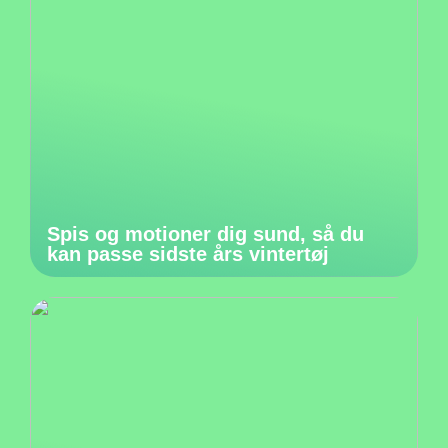
Spis og motioner dig sund, så du
kan passe sidste års vintertøj