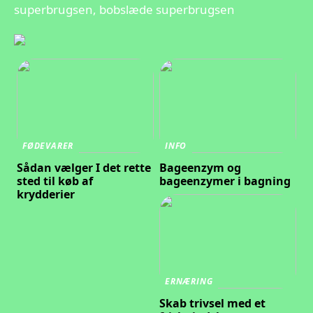
superbrugsen, bobslæde superbrugsen
FØDEVARER
INFO
Sådan vælger I det rette
Bageenzym og
sted til køb af
bageenzymer i bagning
krydderier
ERNÆRING
Skab trivsel med et