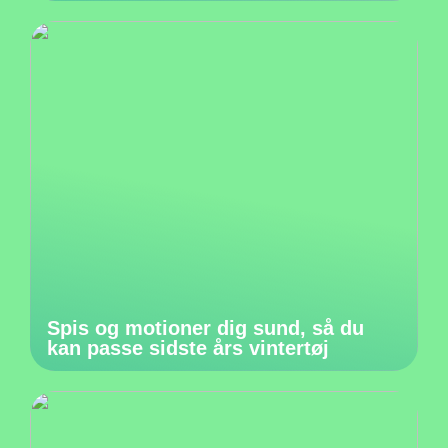
Spis og motioner dig sund, så du
kan passe sidste års vintertøj