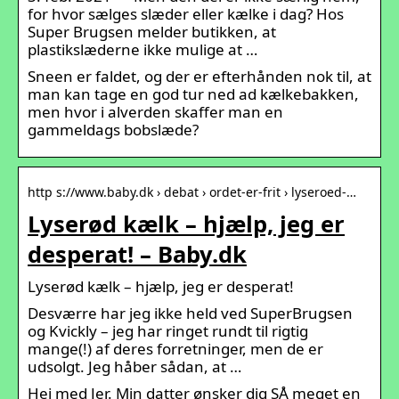
for hvor sælges slæder eller kælke i dag? Hos
Super Brugsen melder butikken, at
plastikslæderne ikke mulige at …
Sneen er faldet, og der er efterhånden nok til, at
man kan tage en god tur ned ad kælkebakken,
men hvor i alverden skaffer man en
gammeldags bobslæde?
http s://www.baby.dk › debat › ordet-er-frit › lyseroed-…
Lyserød kælk – hjælp, jeg er
desperat! – Baby.dk
Lyserød kælk – hjælp, jeg er desperat!
Desværre har jeg ikke held ved SuperBrugsen
og Kvickly – jeg har ringet rundt til rigtig
mange(!) af deres forretninger, men de er
udsolgt. Jeg håber sådan, at …
Hej med Jer. Min datter ønsker dig SÅ meget en