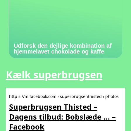
Udforsk den dejlige kombination af
hjemmelavet chokolade og kaffe
Kælk superbrugsen
http s://m.facebook.com › superbrugsenthisted › photos
Superbrugsen Thisted –
Dagens tilbud: Bobslæde … –
Facebook