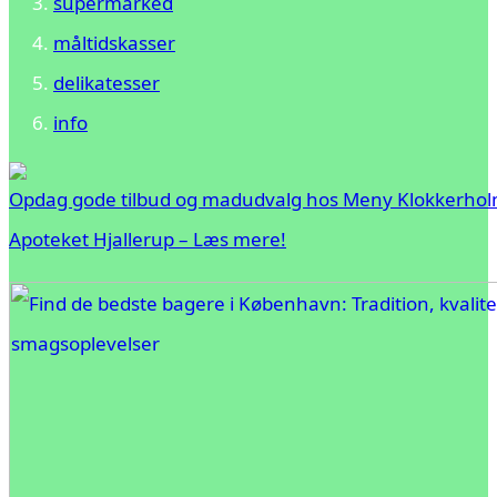
supermarked
måltidskasser
delikatesser
info
Opdag gode tilbud og madudvalg hos Meny Klokkerhol
Apoteket Hjallerup – Læs mere!