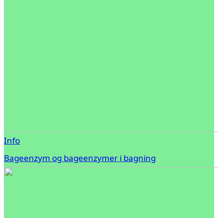
Info
Bageenzym og bageenzymer i bagning