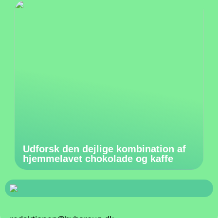
Udforsk den dejlige kombination af
hjemmelavet chokolade og kaffe