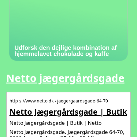
Udforsk den dejlige kombination af
hjemmelavet chokolade og kaffe
Netto jægergårdsgade
http s://www.netto.dk › jaegergaardsgade-64-70
Netto Jægergårdsgade | Butik
Netto Jægergårdsgade | Butik | Netto
Netto Jægergårdsgade. Jægergårdsgade 64-70,