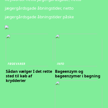
jægergårdsgade åbningstider, netto
jægergårdsgade åbningstider påske
FØDEVARER
INFO
Sådan vælger I det rette
Bageenzym og
sted til køb af
bageenzymer i bagning
krydderier