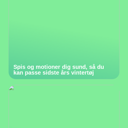
Spis og motioner dig sund, så du
kan passe sidste års vintertøj