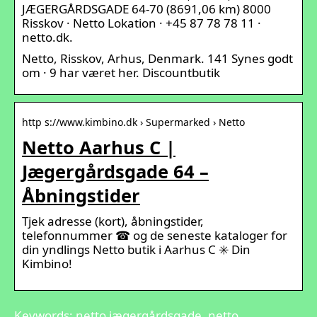
JÆGERGÅRDSGADE 64-70 (8691,06 km) 8000
Risskov · Netto Lokation · +45 87 78 78 11 ·
netto.dk.
Netto, Risskov, Arhus, Denmark. 141 Synes godt
om · 9 har været her. Discountbutik
http s://www.kimbino.dk › Supermarked › Netto
Netto Aarhus C |
Jægergårdsgade 64 –
Åbningstider
Tjek adresse (kort), åbningstider,
telefonnummer ☎ og de seneste kataloger for
din yndlings Netto butik i Aarhus C ✳️ Din
Kimbino!
Keywords: netto jægergårdsgade, netto