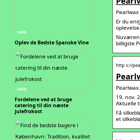
Pearlw
Pearlwax 
Er du eni
oplevelse
INFO
Nuværende
Oplev de Bedste Spanske Vine
billigste 
http s://pe
Pearlw
Pearlwax.d
INFO
19. nov. 
Fordelene ved at bruge
Aktuelle t
catering til din næste
julefrokost
Få silkeb
et silkebl