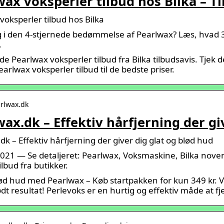
ax voksperler tilbud hos Bilka – T
voksperler tilbud hos Bilka
g i den 4-stjernede bedømmelse af Pearlwax? Læs, hvad 3
.
 Pearlwax voksperler tilbud fra Bilka tilbudsavis. Tjek 
Pearlwax voksperler tilbud til de bedste priser.
arlwax.dk
ax.dk – Effektiv hårfjerning der gi
k – Effektiv hårfjerning der giver dig glat og blød hud
2021 — Se detaljeret: Pearlwax, Voksmaskine, Bilka novem
ilbud fra butikker.
lød hud med Pearlwax – Køb startpakken for kun 349 kr. Vi
ødt resultat! Perlevoks er en hurtig og effektiv måde at f