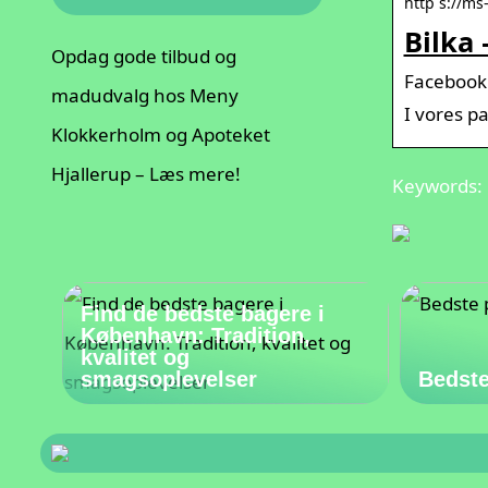
http s://ms
Bilka 
Opdag gode tilbud og
Facebook
madudvalg hos Meny
I vores pa
Klokkerholm og Apoteket
Hjallerup – Læs mere!
Keywords: p
Find de bedste bagere i
København: Tradition,
kvalitet og
smagsoplevelser
Bedste