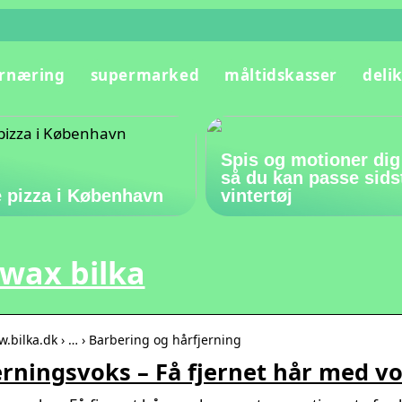
rnæring
supermarked
måltidskasser
deli
Spis og motioner dig
så du kan passe sids
 pizza i København
vintertøj
lwax bilka
w.bilka.dk › … › Barbering og hårfjerning
rningsvoks – Få fjernet hår med vo