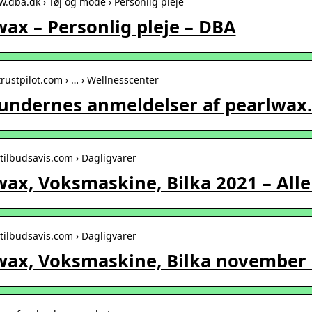
w.dba.dk › Tøj og mode › Personlig pleje
wax – Personlig pleje – DBA
.trustpilot.com › … › Wellnesscenter
undernes anmeldelser af pearlwax.d
letilbudsavis.com › Dagligvarer
wax, Voksmaskine, Bilka 2021 – Alle
letilbudsavis.com › Dagligvarer
wax, Voksmaskine, Bilka november