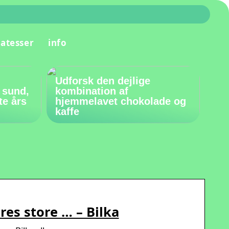
katesser
info
Udforsk den dejlige
 sund,
kombination af
te års
hjemmelavet chokolade og
kaffe
res store … – Bilka