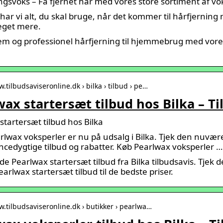
ngsvoks – Få fjernet hår med vores store sortiment af vok
har vi alt, du skal bruge, når det kommer til hårfjerning 
eget mere.
em og professionel hårfjerning til hjemmebrug med vores
.tilbudsaviseronline.dk › bilka › tilbud › pe…
ax startersæt tilbud hos Bilka – T
startersæt tilbud hos Bilka
rlwax voksperler er nu på udsalg i Bilka. Tjek den nuværen
cedygtige tilbud og rabatter. Køb Pearlwax voksperler …
 Pearlwax startersæt tilbud fra Bilka tilbudsavis. Tjek 
Pearlwax startersæt tilbud til de bedste priser.
w.tilbudsaviseronline.dk › butikker › pearlwa…