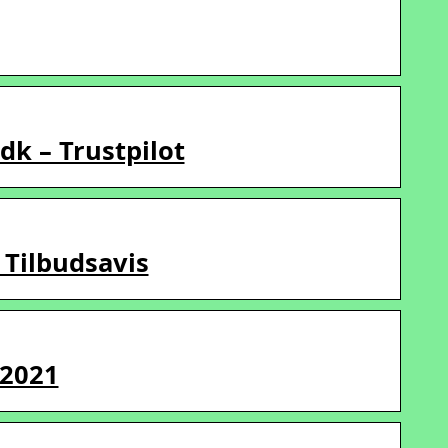
k – Trustpilot
 Tilbudsavis
 2021