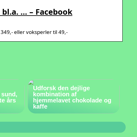
 bl.a. … – Facebook
49,- eller voksperler til 49,-
Udforsk den dejlige
 sund,
kombination af
te års
hjemmelavet chokolade og
kaffe