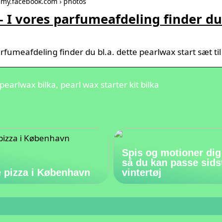
-my.facebook.com › photos
– I vores parfumeafdeling finder du
rfumeafdeling finder du bl.a. dette pearlwax start sæt til 3
earlwax bilka, pearl wax starter kit bilka
Spis og motioner dig
så du kan passe sids
 pizza i København
vintertøj