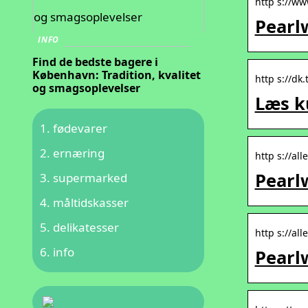
http s://ww
Pearl
INFO
Find de bedste bagere i
København: Tradition, kvalitet
http s://dk
og smagsoplevelser
Læs k
fødevarer
ernæring
http s://al
Pearl
supermarked
måltidskasser
delikatesser
http s://al
info
Pearl