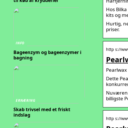
til køb af krydderier
Hårfjerni
Hos Bilka 
kits og m
Hurtig, n
priser.
INFO
http s://www
Bageenzym og bageenzymer i
bagning
Pearlw
Pearlwax 
Dette Pea
konkurren
Nuværende
billigste 
ERNÆRING
Skab trivsel med et friskt
indslag
http s://ww