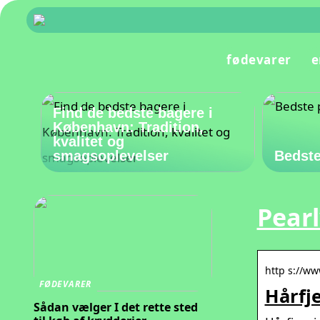
fødevarer
e
Find de bedste bagere i
København: Tradition,
kvalitet og
smagsoplevelser
Bedste
Pear
http s://ww
FØDEVARER
Hårfje
Sådan vælger I det rette sted