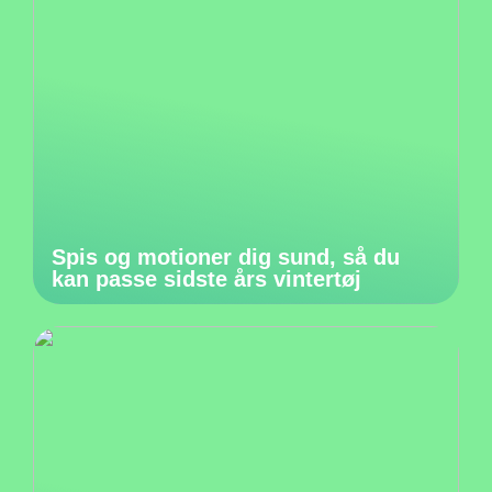
Spis og motioner dig sund, så du
kan passe sidste års vintertøj