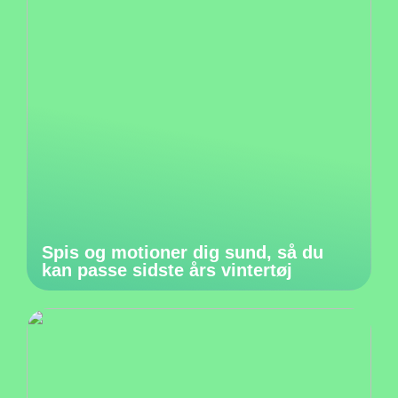
Spis og motioner dig sund, så du
kan passe sidste års vintertøj