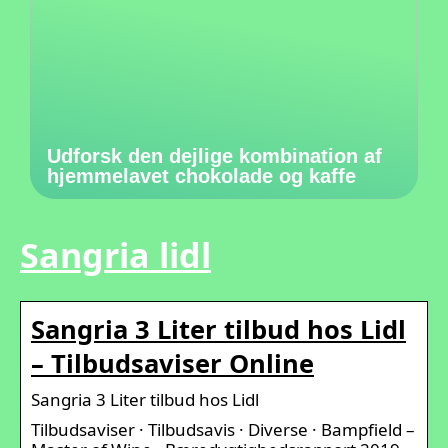
Udforsk den dejlige kombination af
hjemmelavet chokolade og kaffe
Sangria lidl
Sangria 3 Liter tilbud hos Lidl
– Tilbudsaviser Online
Sangria 3 Liter tilbud hos Lidl
Tilbudsaviser · Tilbudsavis · Diverse · Bampfield –